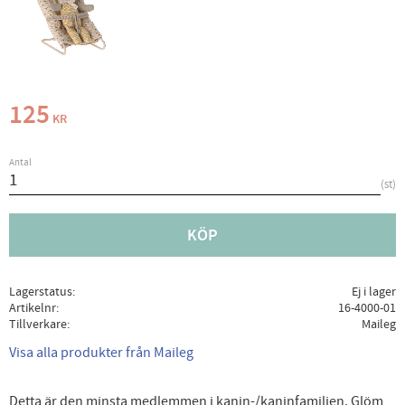
125
KR
Antal
st
KÖP
Lagerstatus
Ej i lager
Artikelnr
16-4000-01
Tillverkare
Maileg
Visa alla produkter från Maileg
Detta är den minsta medlemmen i kanin-/kaninfamiljen. Glöm