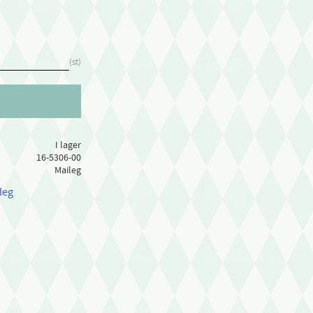
st
I lager
16-5306-00
Maileg
leg