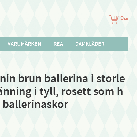
0
KR
VARUMÄRKEN
REA
DAMKLÄDER
nin brun ballerina i storle
änning i tyll, rosett som h
 ballerinaskor