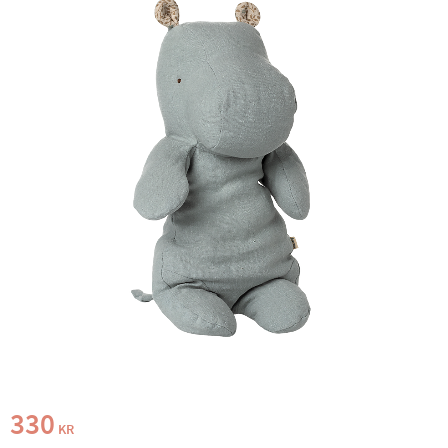
330
KR