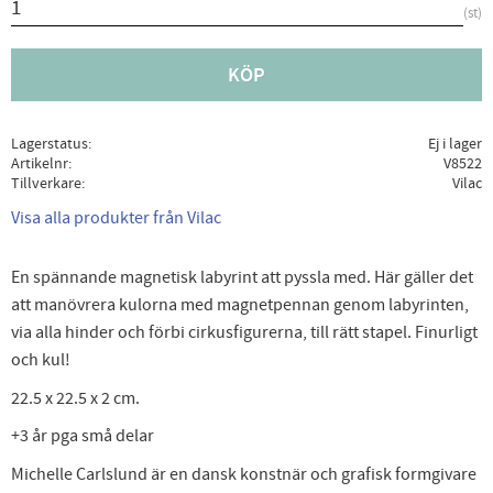
st
KÖP
Lagerstatus
Ej i lager
Artikelnr
V8522
Tillverkare
Vilac
Visa alla produkter från Vilac
En spännande magnetisk labyrint att pyssla med. Här gäller det
att manövrera kulorna med magnetpennan genom labyrinten,
via alla hinder och förbi cirkusfigurerna, till rätt stapel. Finurligt
och kul!
22.5 x 22.5 x 2 cm.
+3 år pga små delar
Michelle Carlslund är en dansk konstnär och grafisk formgivare