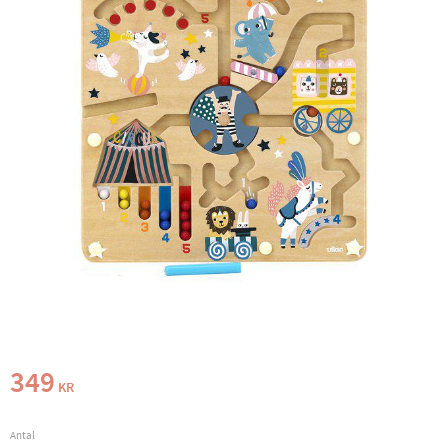
349
KR
Antal