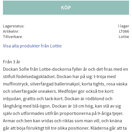
KÖP
Lagerstatus
I lager
Artikelnr
LT066
Tillverkare
Lottie
Visa alla produkter från Lottie
Från 3 år
Dockan Sofie från Lottie-dockorna fyller år och det firas med en
stilfull födelsedagsklädsel. Dockan har på sig: t-tröja med
muffinstryck, silverfärgad ballerinakjol, korta tights, rosa väska
och silverfärgade sneakers. Medföljer gör också tre kort:
inbjudan, grattis och tack-kort. Dockan är rödblond och
långhårig med blå ögon. Dockan är 18 cm hög, kan stå av sig
själv och utformades utifrån proportionerna på 9-åriga tjejer.
Armar och ben kan vridas och riktas som man vill, och knäna
går att böja försiktigt till tre olika positioner. Kläderna går att ta