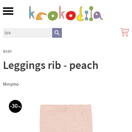
Meny
BABY
Leggings rib - peach
Minymo
30
%