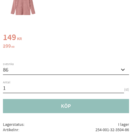
Nedsatt pris:
149
KR
Ordinarie pris:
299
KR
svesnka
Antal
st
KÖP
Lagerstatus
I lager
Artikelnr
254-001-32-3504-86