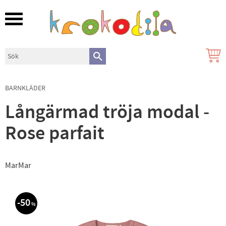
Meny
BARNKLÄDER
Långärmad tröja modal -
Rose parfait
MarMar
50
%