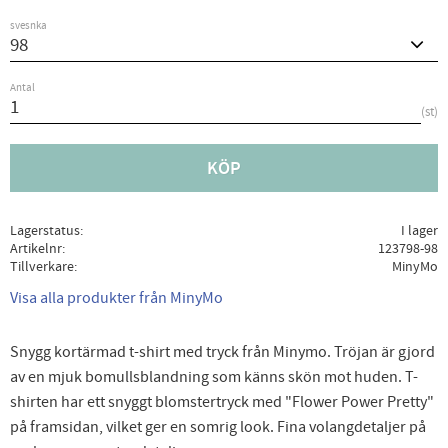
svesnka
Antal
st
KÖP
Lagerstatus
I lager
Artikelnr
123798-98
Tillverkare
MinyMo
Visa alla produkter från MinyMo
Snygg kortärmad t-shirt med tryck från Minymo. Tröjan är gjord
av en mjuk bomullsblandning som känns skön mot huden. T-
shirten har ett snyggt blomstertryck med "Flower Power Pretty"
på framsidan, vilket ger en somrig look. Fina volangdetaljer på