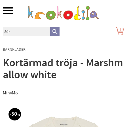
Meny
BARNKLÄDER
Kortärmad tröja - Marshm
allow white
MinyMo
50
%