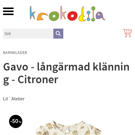
Meny
BARNKLÄDER
Gavo - långärmad klännin
g - Citroner
Lil´ Atelier
50
%