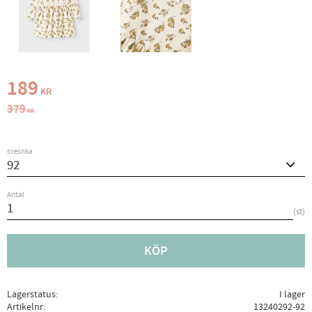
Nedsatt pris:
189
KR
Ordinarie pris:
379
KR
svesnka
Antal
st
KÖP
Lagerstatus
I lager
Artikelnr
13240292-92