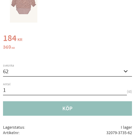
Nedsatt pris:
184
KR
Ordinarie pris:
369
KR
svesnka
Antal
st
KÖP
Lagerstatus
I lager
Artikelnr
32079-3735-62