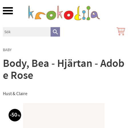
Meny
BABY
Body, Bea - Hjärtan - Adob
e Rose
Hust & Claire
50
%