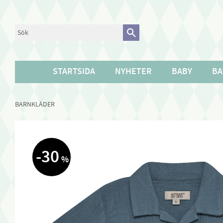
STARTSIDA
NYHETER
BABY
BA
BARNKLÄDER
30
%