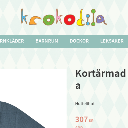
RNKLÄDER
BARNRUM
DOCKOR
LEKSAKER
Kortärmad s
a
Huttelihut
Nedsatt pris:
307
KR
Ordinarie pris:
439