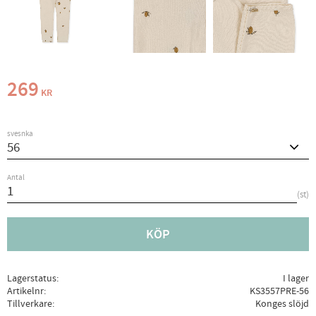
269
KR
svesnka
Antal
st
KÖP
Lagerstatus
I lager
Artikelnr
KS3557PRE-56
Tillverkare
Konges slöjd