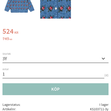
Nedsatt pris:
524
KR
Ordinarie pris:
749
KR
Storlek
Antal
st
KÖP
Lagerstatus
I lager
Artikelnr
KS103711-3y