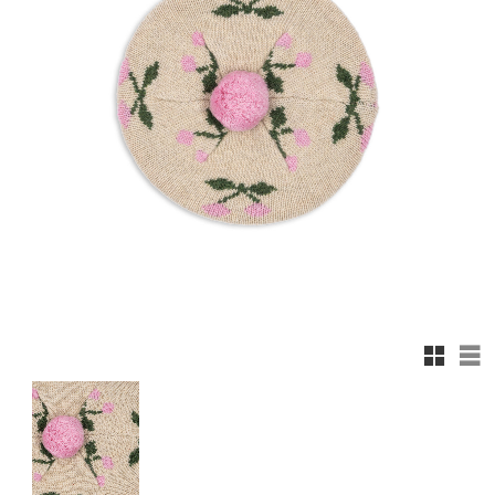
Rutnäts
Lis