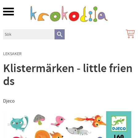
Meny
LEKSAKER
Klistermärken - little frien
ds
Djeco