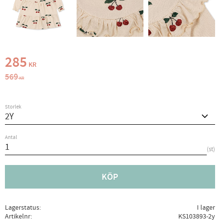
Nedsatt pris:
285
KR
Ordinarie pris:
569
KR
Storlek
Antal
st
KÖP
Lagerstatus
I lager
Artikelnr
KS103893-2y