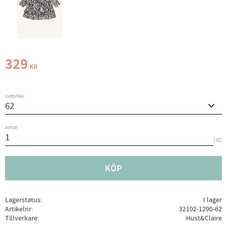
329
KR
svesnka
Antal
st
KÖP
Lagerstatus
I lager
Artikelnr
32102-1290-62
Tillverkare
Hust&Claire