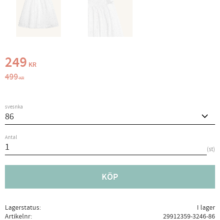
Nedsatt pris:
249
KR
Ordinarie pris:
499
KR
svesnka
Antal
st
KÖP
Lagerstatus
I lager
Artikelnr
29912359-3246-86