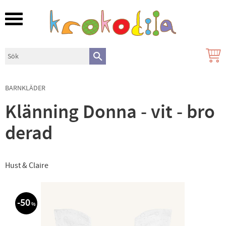
Meny
BARNKLÄDER
Klänning Donna - vit - bro
derad
Hust & Claire
50
%