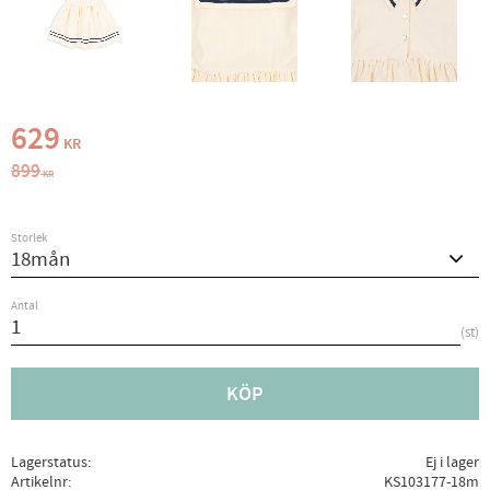
Nedsatt pris:
629
KR
Ordinarie pris:
899
KR
Storlek
Antal
st
KÖP
Lagerstatus
Ej i lager
Artikelnr
KS103177-18m