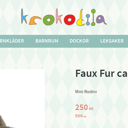
RNKLÄDER
BARNRUM
DOCKOR
LEKSAKER
Faux Fur ca
Mini Rodini
Nedsatt pris:
250
KR
Ordinarie pris:
500
KR