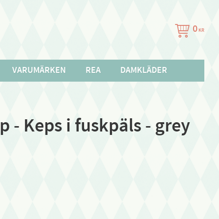
0
KR
VARUMÄRKEN
REA
DAMKLÄDER
p - Keps i fuskpäls - grey