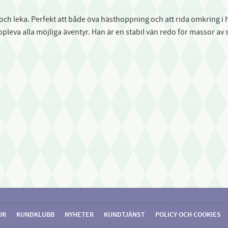
och leka. Perfekt att både öva hästhoppning och att rida omkring i h
leva alla möjliga äventyr. Han är en stabil vän redo för massor av 
OR
KUNDKLUBB
NYHETER
KUNDTJÄNST
POLICY OCH COOKIES