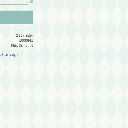
st
2 st i lager
1000941
Kids Concept
ds Concept