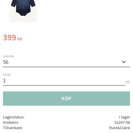
399
KR
svesnka
Antal
st
KÖP
Lagerstatus
I lager
Artikelnr
31207-56
Tillverkare
Hust&Claire