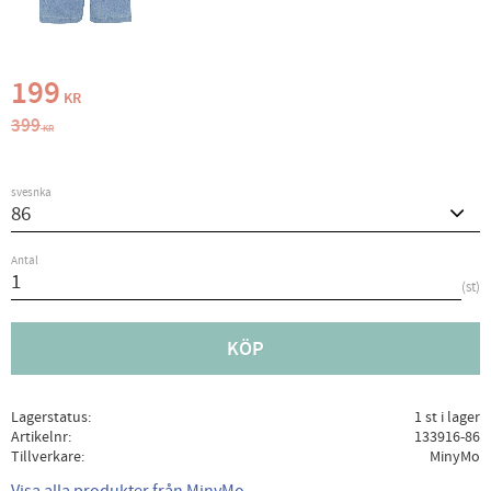
Nedsatt pris:
199
KR
Ordinarie pris:
399
KR
svesnka
Antal
st
KÖP
Lagerstatus
1 st i lager
Artikelnr
133916-86
Tillverkare
MinyMo
Visa alla produkter från MinyMo