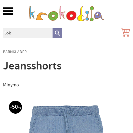
Meny
BARNKLÄDER
Jeansshorts
Minymo
50
%