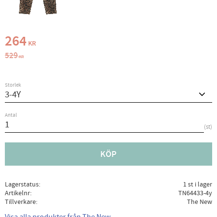
Nedsatt pris:
264
KR
Ordinarie pris:
529
KR
Storlek
Antal
st
KÖP
Lagerstatus
1 st i lager
Artikelnr
TN64433-4y
Tillverkare
The New
Visa alla produkter från The New