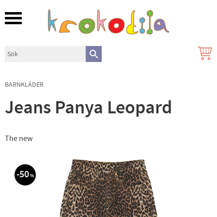
Meny
BARNKLÄDER
Jeans Panya Leopard
The new
50
%