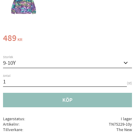
489
KR
Storlek
Antal
st
KÖP
Lagerstatus
I lager
Artikelnr
TN75229-10y
Tillverkare
The New