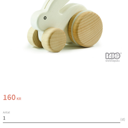
160
KR
Antal
st