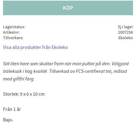
KÖP
Lagerstatus
Ej i lager
Artikelnr
2007256
Tillverkare
Ekoleko
Visa alla produkter från Ekoleko
Söt liten hare som skuttar fram när man puttar på den. Välgjord
träleksak i hög kvalité. Tillverkad av FCS-certifierat trä, målad
med giftfri färg.
Storlek: 9 x 6 x 10 cm
Från 1 år
Bajo.