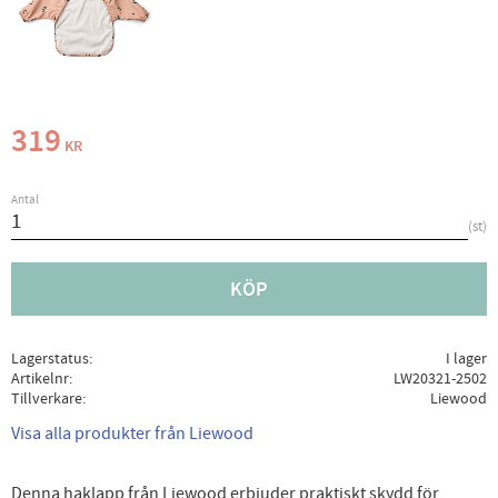
319
KR
Antal
st
KÖP
Lagerstatus
I lager
Artikelnr
LW20321-2502
Tillverkare
Liewood
Visa alla produkter från Liewood
Denna haklapp från Liewood erbjuder praktiskt skydd för