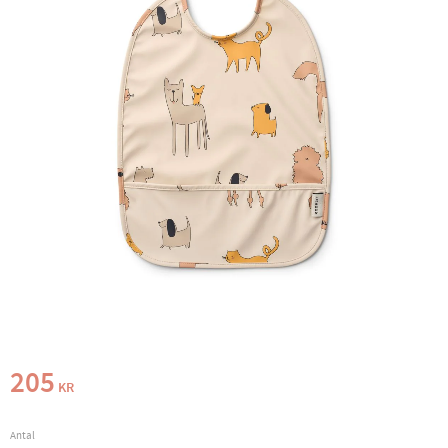
205
KR
Antal