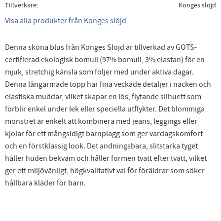
Tillverkare
Konges slöjd
Visa alla produkter från Konges slöjd
Denna sköna blus från Konges Slöjd är tillverkad av GOTS-
certifierad ekologisk bomull (97% bomull, 3% elastan) för en
mjuk, stretchig känsla som följer med under aktiva dagar.
Denna långärmade topp har fina veckade detaljer i nacken och
elastiska muddar, vilket skapar en lös, flytande silhuett som
förblir enkel under lek eller speciella utflykter. Det blommiga
mönstret är enkelt att kombinera med jeans, leggings eller
kjolar för ett mångsidigt barnplagg som ger vardagskomfort
och en förstklassig look. Det andningsbara, slitstarka tyget
håller huden bekväm och håller formen tvätt efter tvätt, vilket
ger ett miljövänligt, högkvalitativt val för föräldrar som söker
hållbara kläder för barn.