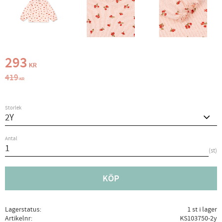
Nedsatt pris:
293
KR
Ordinarie pris:
419
KR
Storlek
Antal
st
KÖP
Lagerstatus
1 st i lager
Artikelnr
KS103750-2y