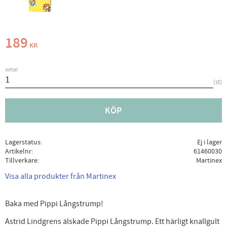
189
KR
Antal
st
KÖP
Lagerstatus
Ej i lager
Artikelnr
61460030
Tillverkare
Martinex
Visa alla produkter från Martinex
Baka med Pippi Långstrump!
Astrid Lindgrens älskade Pippi Långstrump. Ett härligt knallgult