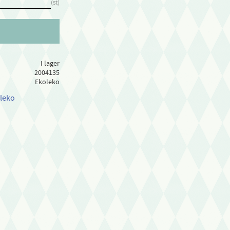
st
I lager
2004135
Ekoleko
oleko