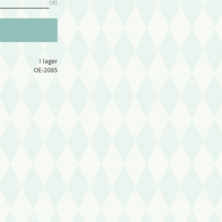
st
I lager
OE-2085