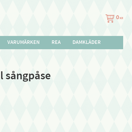
0
KR
VARUMÄRKEN
REA
DAMKLÄDER
ill sångpåse