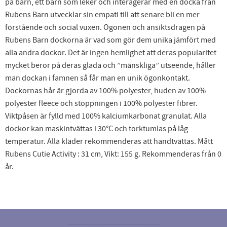
på barn, ett barn som leker och interagerar med en docka från
Rubens Barn utvecklar sin empati till att senare bli en mer
förstående och social vuxen. Ögonen och ansiktsdragen på
Rubens Barn dockorna är vad som gör dem unika jämfört med
alla andra dockor. Det är ingen hemlighet att deras popularitet
mycket beror på deras glada och ”mänskliga” utseende, håller
man dockan i famnen så får man en unik ögonkontakt.
Dockornas hår är gjorda av 100% polyester, huden av 100%
polyester fleece och stoppningen i 100% polyester fibrer.
Viktpåsen är fylld med 100% kalciumkarbonat granulat. Alla
dockor kan maskintvättas i 30°C och torktumlas på låg
temperatur. Alla kläder rekommenderas att handtvättas. Mått
Rubens Cutie Activity : 31 cm, Vikt: 155 g. Rekommenderas från 0
år.