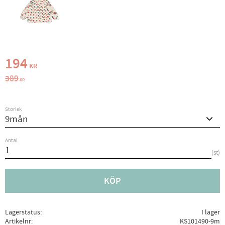
Nedsatt pris:
194
KR
Ordinarie pris:
389
KR
Storlek
Antal
st
KÖP
Lagerstatus
I lager
Artikelnr
KS101490-9m