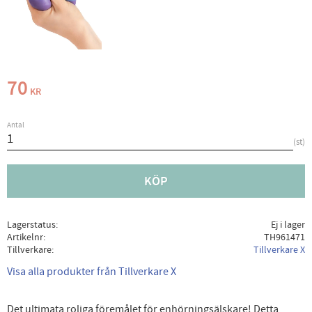
70
KR
Antal
st
KÖP
Lagerstatus
Ej i lager
Artikelnr
TH961471
Tillverkare
Tillverkare X
Visa alla produkter från Tillverkare X
Det ultimata roliga föremålet för enhörningsälskare! Detta