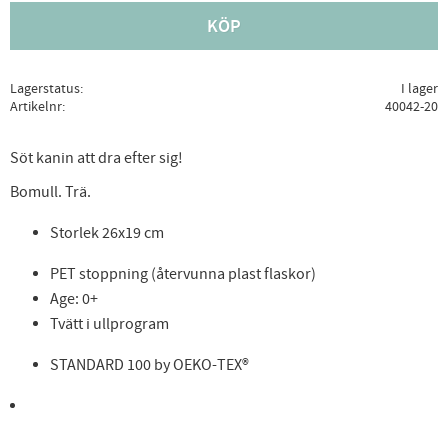
KÖP
Lagerstatus
I lager
Artikelnr
40042-20
Söt kanin att dra efter sig!
Bomull. Trä.
Storlek 26x19 cm
PET stoppning (återvunna plast flaskor)
Age: 0+
Tvätt i ullprogram
STANDARD 100 by OEKO-TEX®