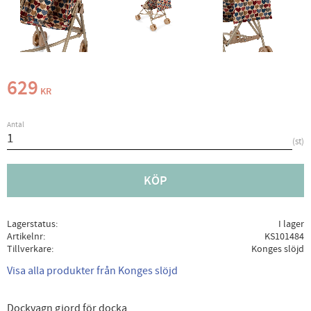
629
KR
Antal
st
KÖP
Lagerstatus
I lager
Artikelnr
KS101484
Tillverkare
Konges slöjd
Visa alla produkter från Konges slöjd
Dockvagn gjord för docka