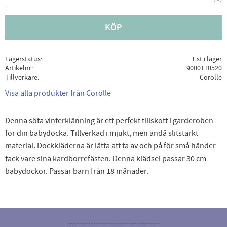
KÖP
Lagerstatus
1 st i lager
Artikelnr
9000110520
Tillverkare
Corolle
Visa alla produkter från Corolle
Denna söta vinterklänning är ett perfekt tillskott i garderoben
för din babydocka. Tillverkad i mjukt, men ändå slitstarkt
material. Dockkläderna är lätta att ta av och på för små händer
tack vare sina kardborrefästen. Denna klädsel passar 30 cm
babydockor. Passar barn från 18 månader.