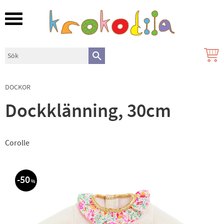
Meny
DOCKOR
Dockklänning, 30cm
Corolle
50
%