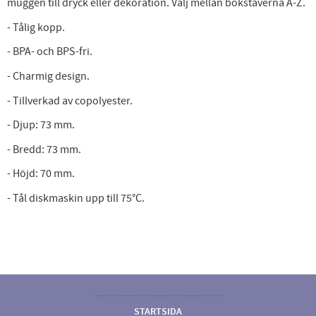
muggen till dryck eller dekoration. Välj mellan bokstäverna A-Z.
- Tålig kopp.
- BPA- och BPS-fri.
- Charmig design.
- Tillverkad av copolyester.
- Djup: 73 mm.
- Bredd: 73 mm.
- Höjd: 70 mm.
- Tål diskmaskin upp till 75°C.
STARTSIDA