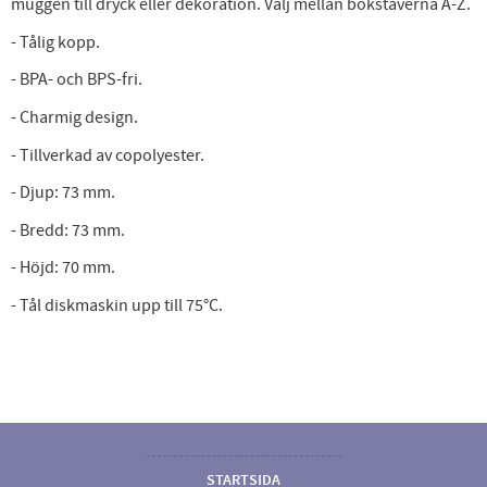
muggen till dryck eller dekoration. Välj mellan bokstäverna A-Z.
- Tålig kopp.
- BPA- och BPS-fri.
- Charmig design.
- Tillverkad av copolyester.
- Djup: 73 mm.
- Bredd: 73 mm.
- Höjd: 70 mm.
- Tål diskmaskin upp till 75°C.
STARTSIDA