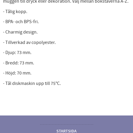
muggen till dryck eller dekoration. Välj mellan bokstäverna A-Z.
- Tålig kopp.
- BPA- och BPS-fri.
- Charmig design.
- Tillverkad av copolyester.
- Djup: 73 mm.
- Bredd: 73 mm.
- Höjd: 70 mm.
- Tål diskmaskin upp till 75°C.
STARTSIDA