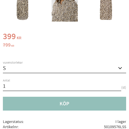
Nedsatt pris:
399
KR
Ordinarie pris:
799
KR
vuxenstorlekar
Antal
st
KÖP
Lagerstatus
I lager
Artikelnr
50109576LSS