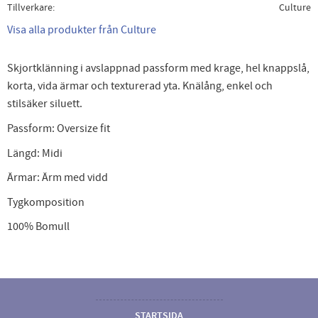
Tillverkare
Culture
Visa alla produkter från Culture
Skjortklänning i avslappnad passform med krage, hel knappslå,
korta, vida ärmar och texturerad yta. Knälång, enkel och
stilsäker siluett.
Passform:
Oversize fit
Längd:
Midi
Ärmar:
Ärm med vidd
Tygkomposition
100% Bomull
STARTSIDA