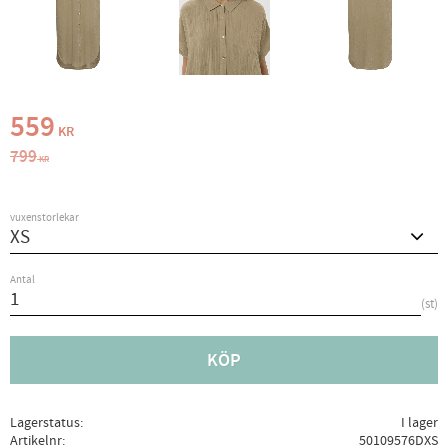
Nedsatt pris:
559
KR
Ordinarie pris:
799
KR
vuxenstorlekar
Antal
st
KÖP
Lagerstatus
I lager
Artikelnr
50109576DXS