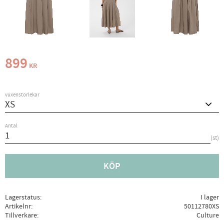
899
KR
vuxenstorlekar
Antal
st
KÖP
Lagerstatus
I lager
Artikelnr
50112780XS
Tillverkare
Culture