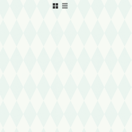
Rutnätsvy
Listvy