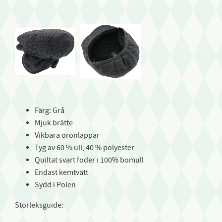
Färg: Grå
Mjuk brätte
Vikbara öronlappar
Tyg av 60 % ull, 40 % polyester
Quiltat svart foder i 100% bomull
Endast kemtvätt
Sydd i Polen
Storleksguide: