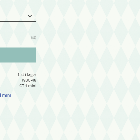
st
1 st i lager
WBG-48
CTH mini
H mini