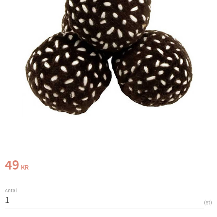
49
KR
Antal
st