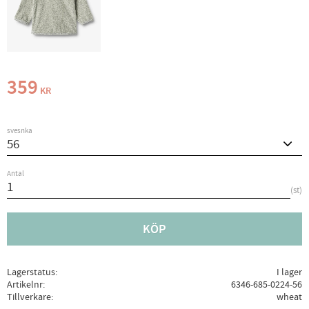
359
KR
svesnka
Antal
st
KÖP
Lagerstatus
I lager
Artikelnr
6346-685-0224-56
Tillverkare
wheat