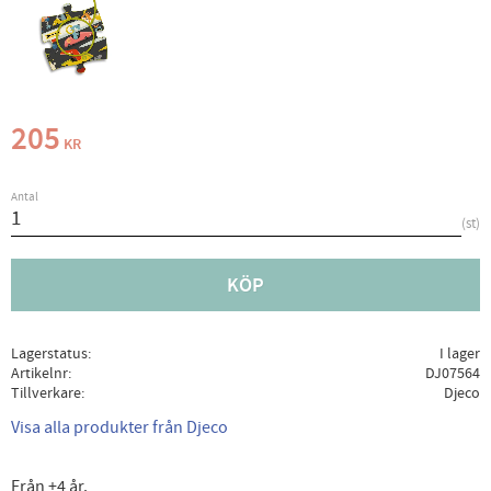
205
KR
Antal
st
KÖP
Lagerstatus
I lager
Artikelnr
DJ07564
Tillverkare
Djeco
Visa alla produkter från Djeco
Från +4 år.