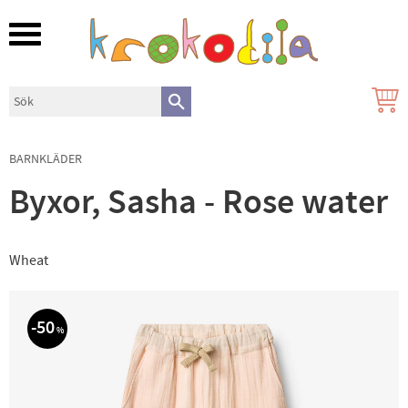
Meny
BARNKLÄDER
Byxor, Sasha - Rose water
Wheat
50
%