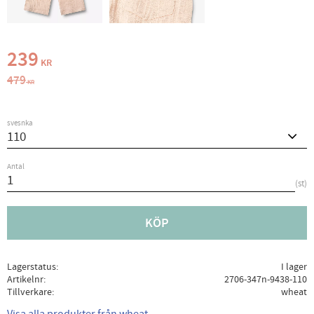
Nedsatt pris:
239
KR
Ordinarie pris:
479
KR
svesnka
Antal
st
KÖP
Lagerstatus
I lager
Artikelnr
2706-347n-9438-110
Tillverkare
wheat
Visa alla produkter från wheat