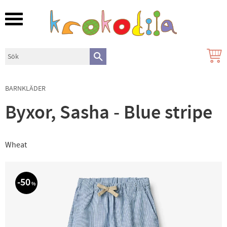
Meny
BARNKLÄDER
Byxor, Sasha - Blue stripe
Wheat
50
%