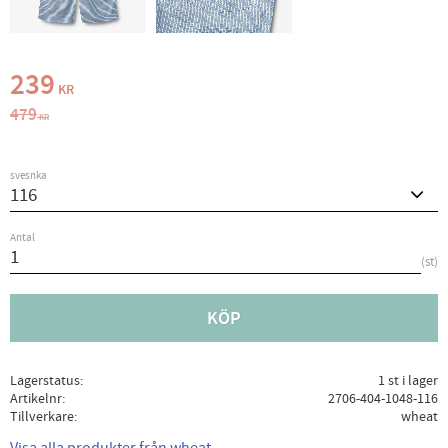
Nedsatt pris:
239
KR
Ordinarie pris:
479
KR
svesnka
Antal
st
KÖP
Lagerstatus
1 st i lager
Artikelnr
2706-404-1048-116
Tillverkare
wheat
Visa alla produkter från wheat